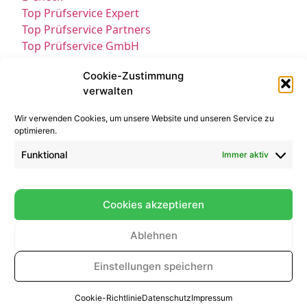
Top Prüfservice Expert
Top Prüfservice Partners
Top Prüfservice GmbH
Prüfung DGUV3 GmbH
Cookie-Zustimmung
Sicherheitsprüfungen Partners
verwalten
Sicherheitsprüfungen Expert
Prüfung E-Check Expert
Wir verwenden Cookies, um unsere Website und unseren Service zu
Prüfung elektrischer Anlagen
optimieren.
Funktional
Immer aktiv
Cookies akzeptieren
Ablehnen
Kontakt
Impressum
Datenschutz
Einstellungen speichern
© All Rights Reserved 2025
Cookie-Richtlinie
Datenschutz
Impressum