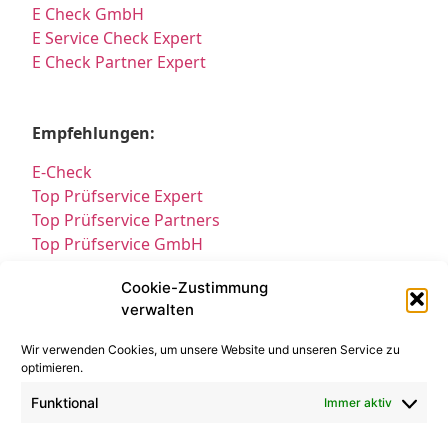
E Check GmbH
E Service Check Expert
E Check Partner Expert
Empfehlungen:
E-Check
Top Prüfservice Expert
Top Prüfservice Partners
Top Prüfservice GmbH
Prüfung DGUV3 GmbH
Cookie-Zustimmung
Sicherheitsprüfungen Partners
verwalten
Sicherheitsprüfungen Expert
Prüfung E-Check Expert
Wir verwenden Cookies, um unsere Website und unseren Service zu
Prüfung elektrischer Anlagen
optimieren.
Funktional
Immer aktiv