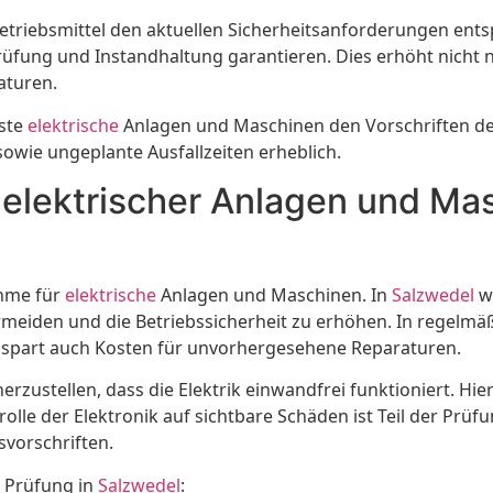
en Betriebsmittel den aktuellen Sicherheitsanforderungen 
fung und Instandhaltung garantieren. Dies erhöht nicht nu
aturen.
este
elektrische
Anlagen und Maschinen den Vorschriften de
 sowie ungeplante Ausfallzeiten erheblich.
 elektrischer Anlagen und M
ahme für
elektrische
Anlagen und Maschinen. In
Salzwedel
wi
vermeiden und die Betriebssicherheit zu erhöhen. In regelm
rn spart auch Kosten für unvorhergesehene Reparaturen.
rzustellen, dass die Elektrik einwandfrei funktioniert. Hi
le der Elektronik auf sichtbare Schäden ist Teil der Prüfun
svorschriften.
 Prüfung in
Salzwedel
: