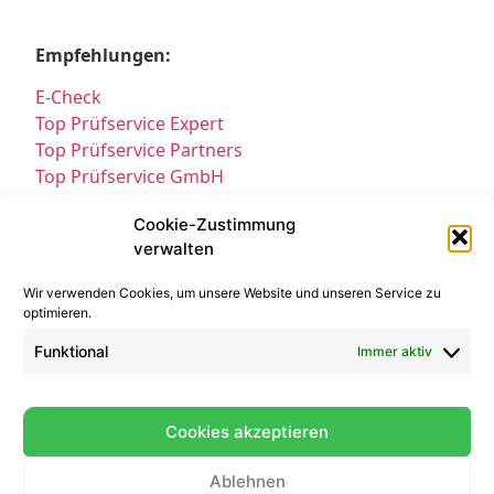
Empfehlungen:
E-Check
Top Prüfservice Expert
Top Prüfservice Partners
Top Prüfservice GmbH
Prüfung DGUV3 GmbH
Cookie-Zustimmung
Sicherheitsprüfungen Partners
verwalten
Sicherheitsprüfungen Expert
Prüfung E-Check Expert
Wir verwenden Cookies, um unsere Website und unseren Service zu
Prüfung elektrischer Anlagen
optimieren.
Funktional
Immer aktiv
Cookies akzeptieren
Ablehnen