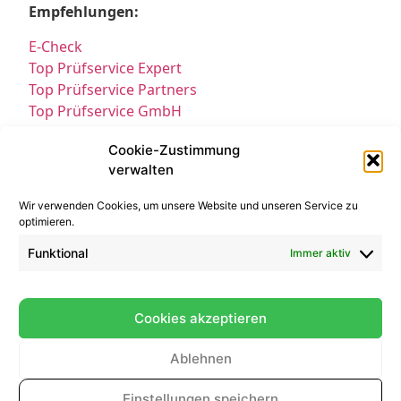
Empfehlungen:
E-Check
Top Prüfservice Expert
Top Prüfservice Partners
Top Prüfservice GmbH
Prüfung DGUV3 GmbH
Cookie-Zustimmung
Sicherheitsprüfungen Partners
verwalten
Sicherheitsprüfungen Expert
Prüfung E-Check Expert
Wir verwenden Cookies, um unsere Website und unseren Service zu
Prüfung elektrischer Anlagen
optimieren.
Funktional
Immer aktiv
Cookies akzeptieren
Ablehnen
Kontakt
Impressum
Datenschutz
© All Rights Reserved 2025
Einstellungen speichern