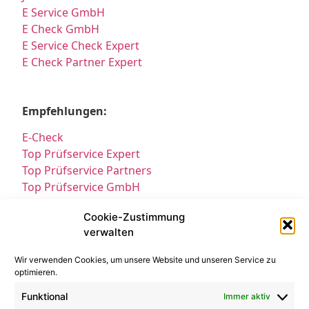
E Service GmbH
E Check GmbH
E Service Check Expert
E Check Partner Expert
Empfehlungen:
E-Check
Top Prüfservice Expert
Top Prüfservice Partners
Top Prüfservice GmbH
Prüfung DGUV3 GmbH
Cookie-Zustimmung
Sicherheitsprüfungen Partners
verwalten
Sicherheitsprüfungen Expert
Prüfung E-Check Expert
Wir verwenden Cookies, um unsere Website und unseren Service zu
Prüfung elektrischer Anlagen
optimieren.
Funktional
Immer aktiv