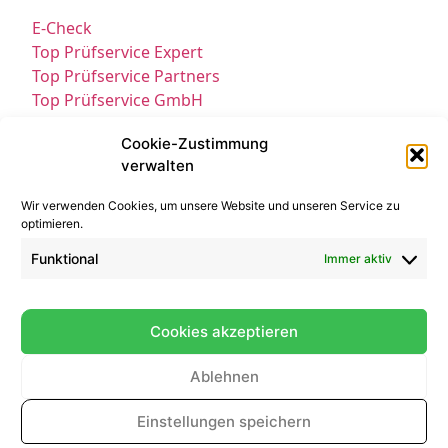
E-Check
Top Prüfservice Expert
Top Prüfservice Partners
Top Prüfservice GmbH
Prüfung DGUV3 GmbH
Cookie-Zustimmung
Sicherheitsprüfungen Partners
verwalten
Sicherheitsprüfungen Expert
Prüfung E-Check Expert
Wir verwenden Cookies, um unsere Website und unseren Service zu
Prüfung elektrischer Anlagen
optimieren.
Funktional
Immer aktiv
Cookies akzeptieren
Ablehnen
Kontakt
Impressum
Datenschutz
Einstellungen speichern
© All Rights Reserved 2025