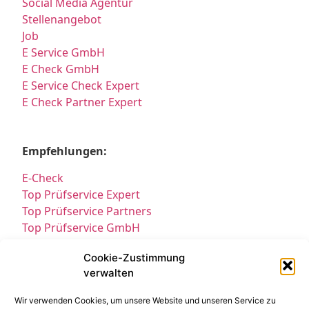
Social Media Agentur
Stellenangebot
Job
E Service GmbH
E Check GmbH
E Service Check Expert
E Check Partner Expert
Empfehlungen:
E-Check
Top Prüfservice Expert
Top Prüfservice Partners
Top Prüfservice GmbH
Prüfung DGUV3 GmbH
Cookie-Zustimmung
Sicherheitsprüfungen Partners
verwalten
Sicherheitsprüfungen Expert
Prüfung E-Check Expert
Wir verwenden Cookies, um unsere Website und unseren Service zu