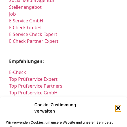
Social Media Agentur
Stellenangebot
Job
E Service GmbH
E Check GmbH
E Service Check Expert
E Check Partner Expert
Empfehlungen:
E-Check
Top Prüfservice Expert
Top Prüfservice Partners
Top Prüfservice GmbH
Prüfung DGUV3 GmbH
Cookie-Zustimmung
Sicherheitsprüfungen Partners
verwalten
Sicherheitsprüfungen Expert
Prüfung E-Check Expert
Wir verwenden Cookies, um unsere Website und unseren Service zu
Prüfung elektrischer Anlagen