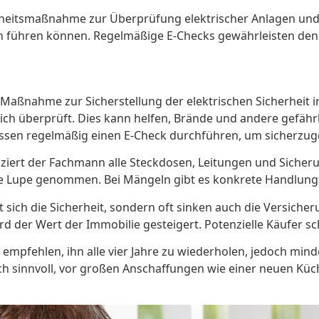
erheitsmaßnahme zur Überprüfung elektrischer Anlagen und
en führen können. Regelmäßige E-Checks gewährleisten de
e Maßnahme zur Sicherstellung der elektrischen Sicherheit
lich überprüft. Dies kann helfen, Brände und andere gefähr
lassen regelmäßig einen E-Check durchführen, um sicherzu
iziert der Fachmann alle Steckdosen, Leitungen und Siche
Lupe genommen. Bei Mängeln gibt es konkrete Handlungsem
öht sich die Sicherheit, sondern oft sinken auch die Versic
d der Wert der Immobilie gesteigert. Potenzielle Käufer sc
 empfehlen, ihn alle vier Jahre zu wiederholen, jedoch mind
uch sinnvoll, vor großen Anschaffungen wie einer neuen Kü