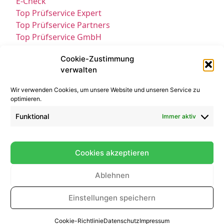
E-Check
Top Prüfservice Expert
Top Prüfservice Partners
Top Prüfservice GmbH
Prüfung DGUV3 GmbH
Cookie-Zustimmung
Sicherheitsprüfungen Partners
verwalten
Sicherheitsprüfungen Expert
Prüfung E-Check Expert
Wir verwenden Cookies, um unsere Website und unseren Service zu
Prüfung elektrischer Anlagen
optimieren.
Funktional
Immer aktiv
Cookies akzeptieren
Ablehnen
Kontakt
Impressum
Datenschutz
© All Rights Reserved 2025
Einstellungen speichern
Cookie-Richtlinie
Datenschutz
Impressum