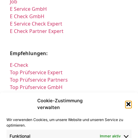
Job
E Service GmbH
E Check GmbH
E Service Check Expert
E Check Partner Expert
Empfehlungen:
E-Check
Top Prüfservice Expert
Top Prüfservice Partners
Top Prüfservice GmbH
Prüfung DGUV3 GmbH
Cookie-Zustimmung
Sicherheitsprüfungen Partners
verwalten
Sicherheitsprüfungen Expert
Prüfung E-Check Expert
Wir verwenden Cookies, um unsere Website und unseren Service zu
Prüfung elektrischer Anlagen
optimieren.
Funktional
Immer aktiv