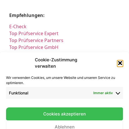
Empfehlungen:
E-Check
Top Prüfservice Expert
Top Prüfservice Partners
Top Prüfservice GmbH
Prüfung DGUV3 GmbH
Cookie-Zustimmung
Sicherheitsprüfungen Partners
verwalten
Sicherheitsprüfungen Expert
Prüfung E-Check Expert
Wir verwenden Cookies, um unsere Website und unseren Service zu
Prüfung elektrischer Anlagen
optimieren.
Funktional
Immer aktiv
Cookies akzeptieren
Ablehnen