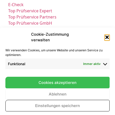
E-Check
Top Prüfservice Expert
Top Prüfservice Partners
Top Prüfservice GmbH
Prüfung DGUV3 GmbH
Cookie-Zustimmung
Sicherheitsprüfungen Partners
verwalten
Sicherheitsprüfungen Expert
Prüfung E-Check Expert
Wir verwenden Cookies, um unsere Website und unseren Service zu
Prüfung elektrischer Anlagen
optimieren.
Funktional
Immer aktiv
Cookies akzeptieren
Ablehnen
Kontakt
Impressum
Datenschutz
Einstellungen speichern
© All Rights Reserved 2025