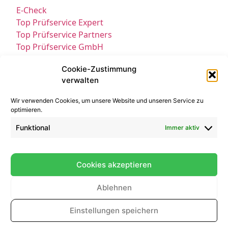
E-Check
Top Prüfservice Expert
Top Prüfservice Partners
Top Prüfservice GmbH
Prüfung DGUV3 GmbH
Cookie-Zustimmung
Sicherheitsprüfungen Partners
verwalten
Sicherheitsprüfungen Expert
Prüfung E-Check Expert
Wir verwenden Cookies, um unsere Website und unseren Service zu
Prüfung elektrischer Anlagen
optimieren.
Funktional
Immer aktiv
Cookies akzeptieren
Ablehnen
Kontakt
Impressum
Datenschutz
© All Rights Reserved 2025
Einstellungen speichern