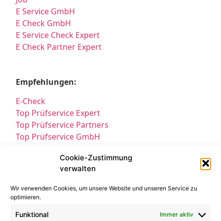
E Service GmbH
E Check GmbH
E Service Check Expert
E Check Partner Expert
Empfehlungen:
E-Check
Top Prüfservice Expert
Top Prüfservice Partners
Top Prüfservice GmbH
Prüfung DGUV3 GmbH
Cookie-Zustimmung
Sicherheitsprüfungen Partners
verwalten
Sicherheitsprüfungen Expert
Prüfung E-Check Expert
Wir verwenden Cookies, um unsere Website und unseren Service zu
Prüfung elektrischer Anlagen
optimieren.
Funktional
Immer aktiv