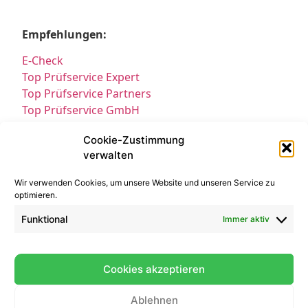
Empfehlungen:
E-Check
Top Prüfservice Expert
Top Prüfservice Partners
Top Prüfservice GmbH
Prüfung DGUV3 GmbH
Cookie-Zustimmung
Sicherheitsprüfungen Partners
verwalten
Sicherheitsprüfungen Expert
Prüfung E-Check Expert
Wir verwenden Cookies, um unsere Website und unseren Service zu
Prüfung elektrischer Anlagen
optimieren.
Funktional
Immer aktiv
Cookies akzeptieren
Ablehnen