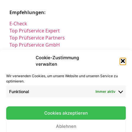
Empfehlungen:
E-Check
Top Prüfservice Expert
Top Prüfservice Partners
Top Prüfservice GmbH
Prüfung DGUV3 GmbH
Cookie-Zustimmung
Sicherheitsprüfungen Partners
verwalten
Sicherheitsprüfungen Expert
Prüfung E-Check Expert
Wir verwenden Cookies, um unsere Website und unseren Service zu
Prüfung elektrischer Anlagen
optimieren.
Funktional
Immer aktiv
Cookies akzeptieren
Ablehnen