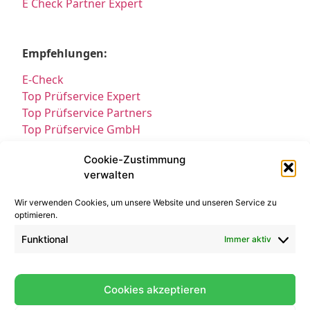
E Check Partner Expert
Empfehlungen:
E-Check
Top Prüfservice Expert
Top Prüfservice Partners
Top Prüfservice GmbH
Prüfung DGUV3 GmbH
Cookie-Zustimmung
Sicherheitsprüfungen Partners
verwalten
Sicherheitsprüfungen Expert
Prüfung E-Check Expert
Wir verwenden Cookies, um unsere Website und unseren Service zu
Prüfung elektrischer Anlagen
optimieren.
Funktional
Immer aktiv
Cookies akzeptieren