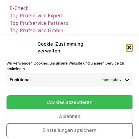
E-Check
Top Prüfservice Expert
Top Prüfservice Partners
Top Prüfservice GmbH
Prüfung DGUV3 GmbH
Cookie-Zustimmung
Sicherheitsprüfungen Partners
verwalten
Sicherheitsprüfungen Expert
Prüfung E-Check Expert
Wir verwenden Cookies, um unsere Website und unseren Service zu
Prüfung elektrischer Anlagen
optimieren.
Funktional
Immer aktiv
Cookies akzeptieren
Ablehnen
Kontakt
Impressum
Datenschutz
Einstellungen speichern
© All Rights Reserved 2025