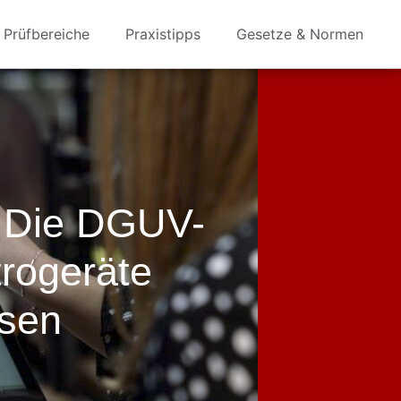
Prüfbereiche
Praxistipps
Gesetze & Normen
r Die DGUV-
trogeräte
sen