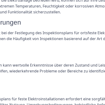
e Elektroanlage betrieben wird, können sich auf ihre Leis
extremen Temperaturen, Feuchtigkeit oder korrosiven Atm
und Funktionalität sicherzustellen.
erungen
st bei der Festlegung des Inspektionsplans für ortsfeste Ele
 die Häufigkeit von Inspektionen basierend auf der Art d
ion kann wertvolle Erkenntnisse über deren Zustand und Lei
en, wiederkehrende Probleme oder Bereiche zu identifizie
lans für feste Elektroinstallationen erfordert eine sorgfä
on, Alter, Nutzung, Umgebungsbedingungen, behördliche An