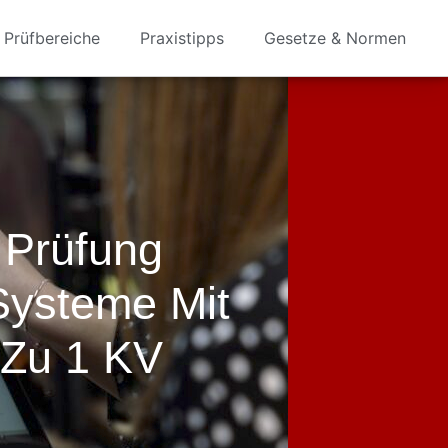
Prüfbereiche
Praxistipps
Gesetze & Normen
 Prüfung
 Systeme Mit
 Zu 1 KV