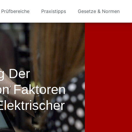
Prüfbereiche
Praxistipps
Gesetze & Normen
g Der
on Faktoren
lektrischer