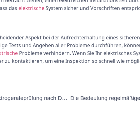
n Betracht ziehen, einen elektrischen Installationstest dur
dass das
elektrische
System sicher und Vorschriften entspric
scheidender Aspekt bei der Aufrechterhaltung eines sichere
ge Tests und Angehen aller Probleme durchführen, können H
ktrische
Probleme verhindern. Wenn Sie Ihr elektrisches Syst
ker zu kontaktieren, um eine Inspektion so schnell wie mögl
Verständnis der Wichtigkeit von Elektrogerateprüfung nach DGUV für die Sicherheit am Arbeitsplatz