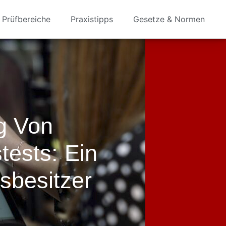
Prüfbereiche
Praxistipps
Gesetze & Normen
g Von
stests: Ein
sbesitzer