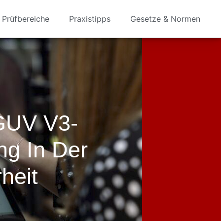
Prüfbereiche
Praxistipps
Gesetze & Normen
GUV V3-
ng In Der
heit