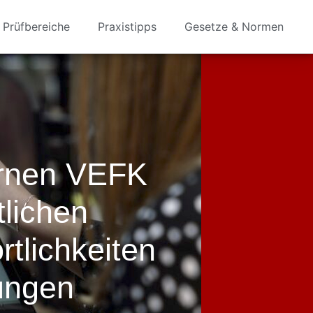
Prüfbereiche
Praxistipps
Gesetze & Normen
ernen VEFK
tlichen
rtlichkeiten
ungen