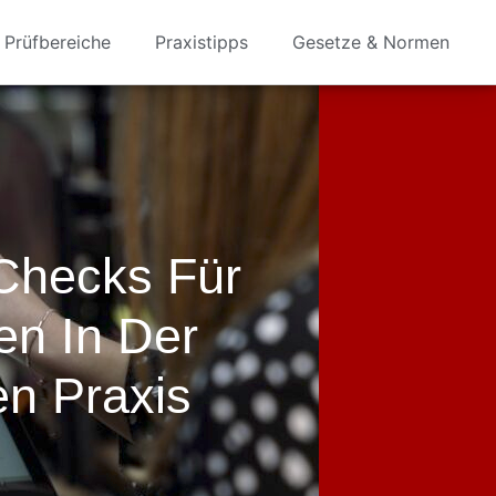
Prüfbereiche
Praxistipps
Gesetze & Normen
-Checks Für
en In Der
n Praxis