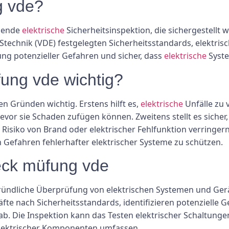
g vde?
ssende
elektrische
Sicherheitsinspektion, die sichergestellt 
nStechnik (VDE) festgelegten Sicherheitsstandards, elektri
lung potenzieller Gefahren und sicher, dass
elektrische
Syste
ung vde wichtig?
n Gründen wichtig. Erstens hilft es,
elektrische
Unfälle zu 
evor sie Schaden zufügen können. Zweitens stellt es sicher
isiko von Brand oder elektrischer Fehlfunktion verringern. 
Gefahren fehlerhafter elektrischer Systeme zu schützen.
eck müfung vde
ründliche Überprüfung von elektrischen Systemen und Gerät
fte nach Sicherheitsstandards, identifizieren potenziell
ab. Die Inspektion kann das Testen elektrischer Schaltu
lektrischer Komponenten umfassen.