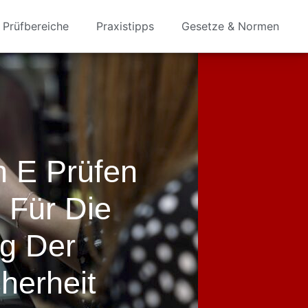
Prüfbereiche
Praxistipps
Gesetze & Normen
n E Prüfen
 Für Die
g Der
herheit