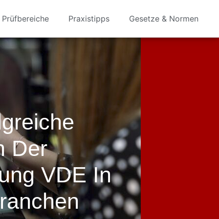
Prüfbereiche
Praxistipps
Gesetze & Normen
lgreiche
 Der
ung VDE In
Branchen