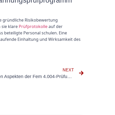
spannungsprüfprogramm
 gründliche Risikobewertung
 sie klare
Prüfprotokolle
auf der
 beteiligte Personal schulen. Eine
tlaufende Einhaltung und Wirksamkeit des
NEXT
Navigieren in den finanziellen Aspekten der Fem 4.004-Prüfung: Kostenaufschlüsselung und Budgetierungstipps