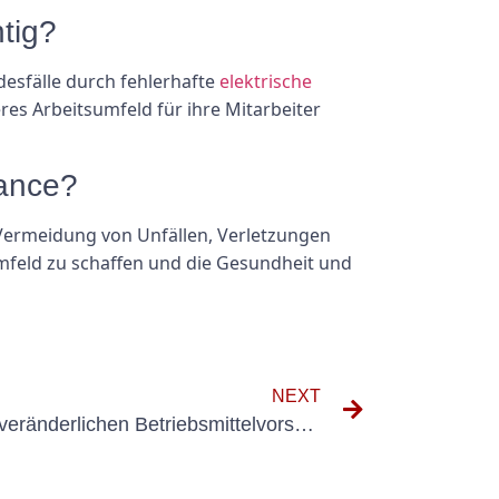
tig?
desfälle durch fehlerhafte
elektrische
es Arbeitsumfeld für ihre Mitarbeiter
iance?
 Vermeidung von Unfällen, Verletzungen
umfeld zu schaffen und die Gesundheit und
NEXT
So bleiben Sie über die ortsveränderlichen Betriebsmittelvorschriften und Richtlinien der DGUV auf dem Laufenden