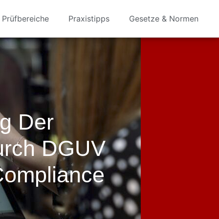
Prüfbereiche
Praxistipps
Gesetze & Normen
g Der
Durch DGUV
Compliance