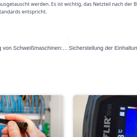
sgetauscht werden. Es ist wichtig, das Netzteil nach der 
tandards entspricht.
Best Practices für die Elektroprüfung von Schweißmaschinen: Tipps zur Aufrechterhaltung von Sicherheit und Effizienz