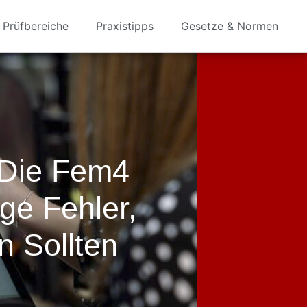
Prüfbereiche
Praxistipps
Gesetze & Normen
 Die Fem4
ge Fehler,
n Sollten