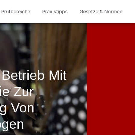
Prüfbereiche
Praxistipps
Gesetze & Normen
Betrieb Mit
ie Zur
ng Von
ögen