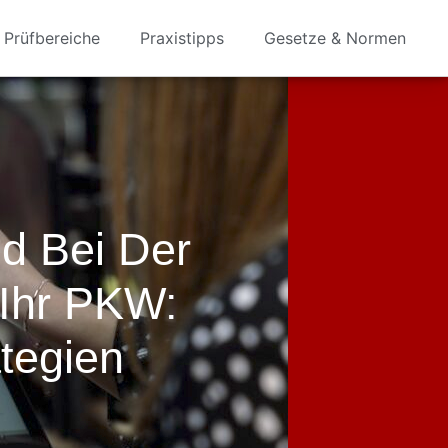
Prüfbereiche
Praxistipps
Gesetze & Normen
d Bei Der
Ihr PKW:
tegien