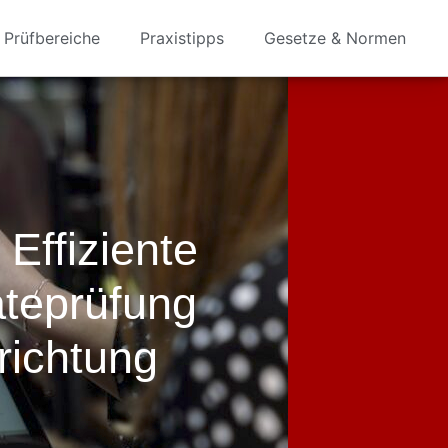
Prüfbereiche
Praxistipps
Gesetze & Normen
Effiziente
äteprüfung
richtung