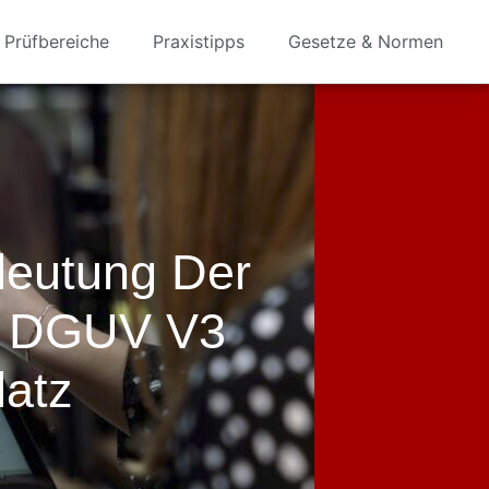
Prüfbereiche
Praxistipps
Gesetze & Normen
deutung Der
G DGUV V3
latz