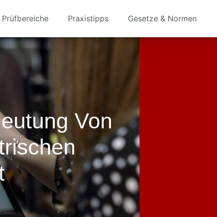
Prüfbereiche
Praxistipps
Gesetze & Normen
deutung Von
trischen
t