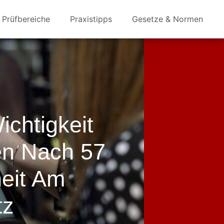
Prüfbereiche
Praxistipps
Gesetze & Normen
ichtigkeit
n Nach 57
heit Am
tz