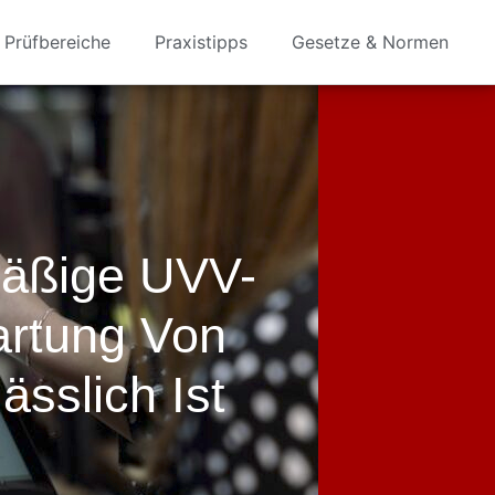
Prüfbereiche
Praxistipps
Gesetze & Normen
äßige UVV-
artung Von
ässlich Ist