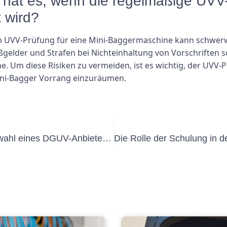
at es, wenn die regelmäßige UVV-P
 wird?
n UVV-Prüfung für eine Mini-Baggermaschine kann schwerw
ußgelder und Strafen bei Nichteinhaltung von Vorschriften 
. Um diese Risiken zu vermeiden, ist es wichtig, der UVV-P
ini-Bagger Vorrang einzuräumen.
Wichtige Überlegungen bei der Auswahl eines DGUV-Anbieters für elektrische Prüfungen