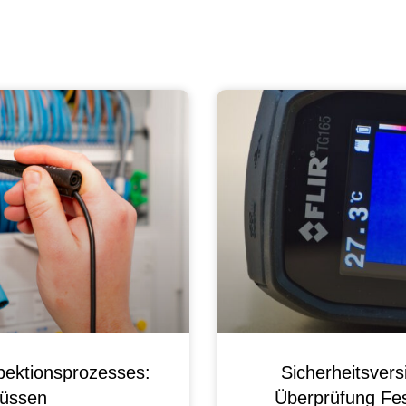
pektionsprozesses:
Sicherheitsver
üssen
Überprüfung Fest