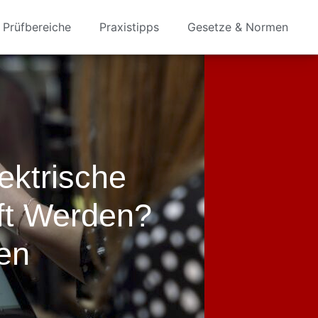
Prüfbereiche
Praxistipps
Gesetze & Normen
ektrische
üft Werden?
den