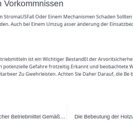
n Vorkommnissen
m StromaUSFall Oder Einem Mechanismen Schaden Sollte
rden. Auch bei Einem Umzug asser änderung der Einsatzbe
riebmitteln ist ein Wichtiger BestandEl der Arvoritsicherhe
potenzielle Gefahre frotzeitig Erkannt und beobachtete W
Mitarbeer Zu Gwehrleisten. Achten Sie Daher Darauf, die
Die Bebeutung der Holzung Elektrischer Betriebmittel Gemäß Dguv Vorschrift 3
Die Bebeutung der Holzun