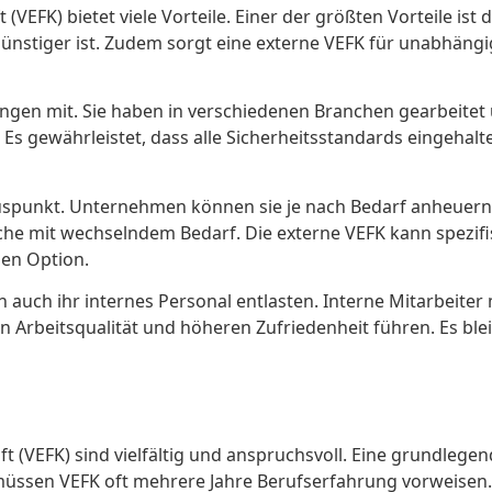
 (VEFK) bietet viele Vorteile. Einer der größten Vorteile 
 günstiger ist. Zudem sorgt eine externe VEFK für unabhäng
ungen mit. Sie haben in verschiedenen Branchen gearbeitet
Es gewährleistet, dass alle Sicherheitsstandards eingehal
r Pluspunkt. Unternehmen können sie je nach Bedarf anheuern
che mit wechselndem Bedarf. Die externe VEFK kann spezifis
hen Option.
uch ihr internes Personal entlasten. Interne Mitarbeiter
n Arbeitsqualität und höheren Zufriedenheit führen. Es ble
ft (VEFK) sind vielfältig und anspruchsvoll. Eine grundleg
üssen VEFK oft mehrere Jahre Berufserfahrung vorweisen. D