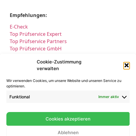
Empfehlungen:
E-Check
Top Prüfservice Expert
Top Prüfservice Partners
Top Prüfservice GmbH
Prüfung DGUV3 GmbH
Cookie-Zustimmung
Sicherheitsprüfungen Partners
verwalten
Sicherheitsprüfungen Expert
Prüfung E-Check Expert
Wir verwenden Cookies, um unsere Website und unseren Service zu
Prüfung elektrischer Anlagen
optimieren.
Funktional
Immer aktiv
Cookies akzeptieren
Ablehnen