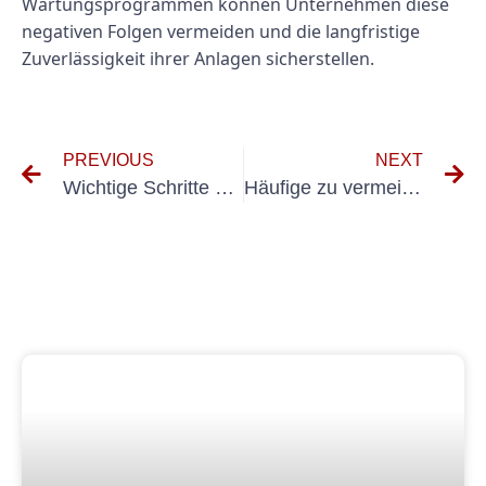
Wartungsprogrammen können Unternehmen diese
negativen Folgen vermeiden und die langfristige
Zuverlässigkeit ihrer Anlagen sicherstellen.
PREVIOUS
NEXT
Wichtige Schritte bei der Durchführung von Kontrollen an festen elektrischen Systemen
Häufige zu vermeidende Fehler bei der Wiederholungsprüfung VDE 0100 Teil 600