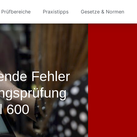
Prüfbereiche
Praxistipps
Gesetze & Normen
ende Fehler
ngsprüfung
l 600