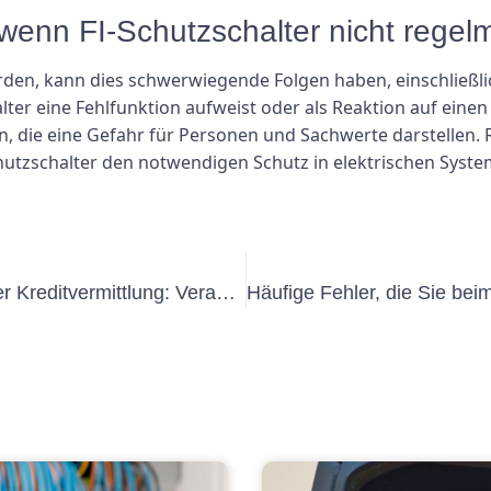
 wenn FI-Schutzschalter nicht regel
rden, kann dies schwerwiegende Folgen haben, einschließ
ter eine Fehlfunktion aufweist oder als Reaktion auf einen 
n, die eine Gefahr für Personen und Sachwerte darstellen.
chutzschalter den notwendigen Schutz in elektrischen Syste
Die Rolle eines externen VEFK in der Kreditvermittlung: Verantwortlichkeiten und Best Practices