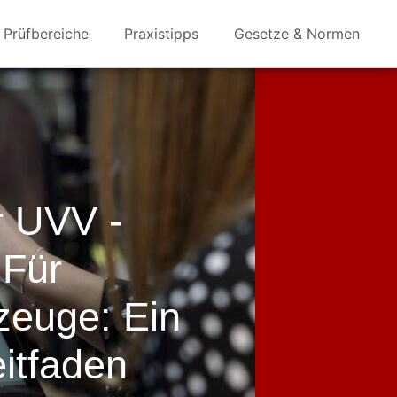
Prüfbereiche
Praxistipps
Gesetze & Normen
r UVV -
 Für
zeuge: Ein
itfaden