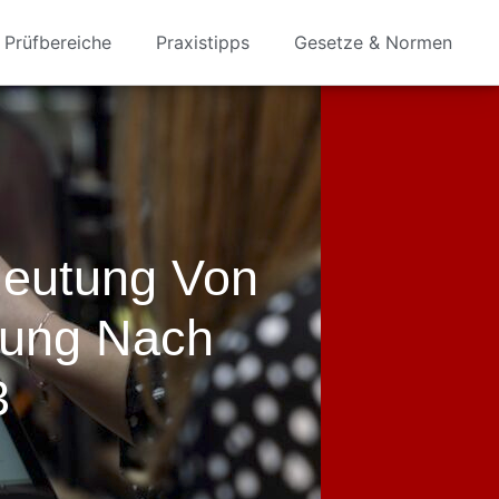
Prüfbereiche
Praxistipps
Gesetze & Normen
deutung Von
fung Nach
3