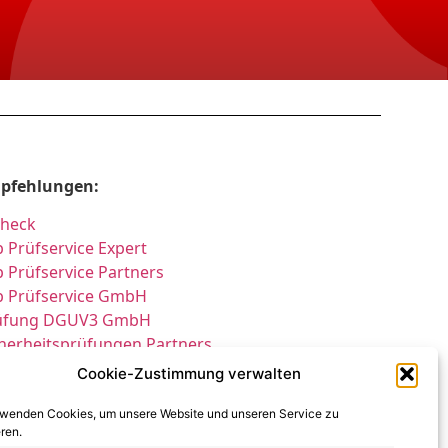
pfehlungen:
Check
 Prüfservice Expert
 Prüfservice Partners
p Prüfservice GmbH
üfung DGUV3 GmbH
cherheitsprüfungen Partners
cherheitsprüfungen Expert
Cookie-Zustimmung verwalten
üfung E-Check Expert
fung elektrischer Anlagen
rwenden Cookies, um unsere Website und unseren Service zu
ren.