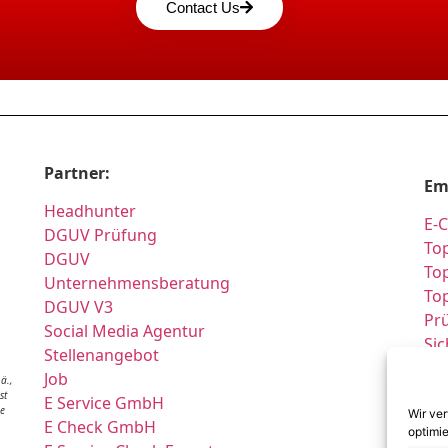
Contact Us
Partner:
Em
Headhunter
E-
DGUV Prüfung
Top
DGUV
Top
Unternehmensberatung
To
DGUV V3
Pr
Social Media Agentur
Si
Stellenangebot
Si
Job
ä.,
Pr
st
E Service GmbH
ne
Prü
Wir ve
E Check GmbH
optimie