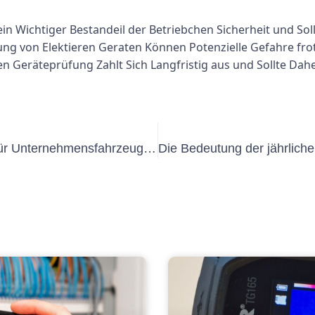
ein Wichtiger Bestandeil der Betriebchen Sicherheit und S
g von Elektieren Geraten Können Potenzielle Gefahre frot
sten Geräteprüfung Zahlt Sich Langfristig aus und Sollte Da
Verständnis der UVV -Vorschriften für Unternehmensfahrzeuge: Ein umfassender Leitfaden